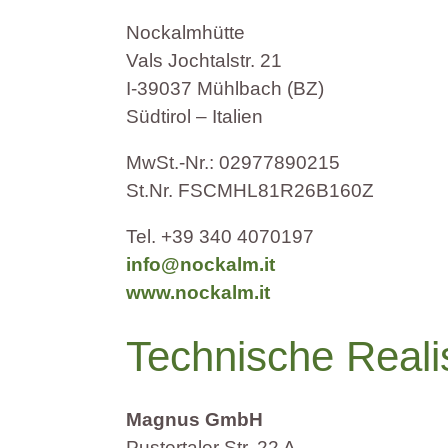
Nockalmhütte
Vals Jochtalstr. 21
I-39037 Mühlbach (BZ)
Südtirol – Italien
MwSt.-Nr.: 02977890215
St.Nr. FSCMHL81R26B160Z
Tel. +39 340 4070197
info@nockalm.it
www.nockalm.it
Technische Reali
Magnus GmbH
Pustertaler Str. 22 A