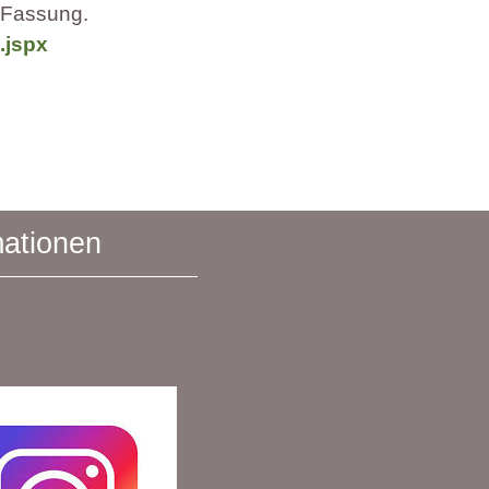
 Fassung.
.jspx
mationen